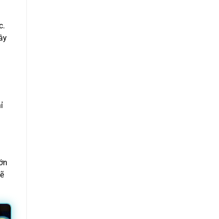
c.
ây
ỉ
lớn
sẽ