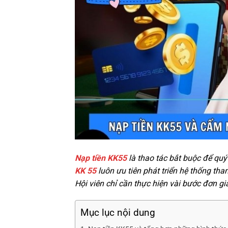
Nạp tiền KK55
là thao tác bắt buộc để quý
KK 55
luôn ưu tiên phát triển hệ thống tha
Hội viên chỉ cần thực hiện vài bước đơn gi
Mục lục nội dung