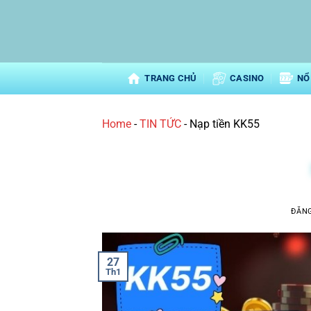
Bỏ
qua
nội
dung
TRANG CHỦ
CASINO
NỔ
Home
-
TIN TỨC
-
Nạp tiền KK55
ĐĂN
27
Th1