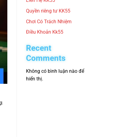
Liên Hệ KK55
Quyền riêng tư KK55
Chơi Có Trách Nhiệm
Điều Khoản Kk55
Recent
Comments
Không có bình luận nào để
hiển thị.
g.