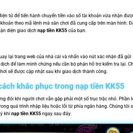
iện tử để tiến hành chuyển tiền vào số tài khoản vừa nhận đượ
 khoản theo mã lệnh mà sân chơi đã cung cấp trên màn hình. Đ
hận diện giao dịch
nạp tiền KK55
của bạn.
uay lại trang web của nhà cái và nhấn vào nút xác nhận đã gửi
o dịch để làm minh chứng nếu cần bộ phận hỗ trợ kiểm tra lại. Ch
chơi sẽ được cập nhật sau khi giao dịch thành công.
cách khắc phục trong nạp tiền KK55
ng đôi khi người chơi vẫn gặp phải một số trục trặc nhỏ. Phần 
ong quá trình nhập liệu hoặc lỗi từ phía ngân hàng. Chúng tôi 
lý khi
nạp tiền KK55
ngay sau đây.