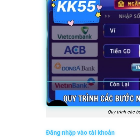
Quy trình các b
Đăng nhập vào tài khoản