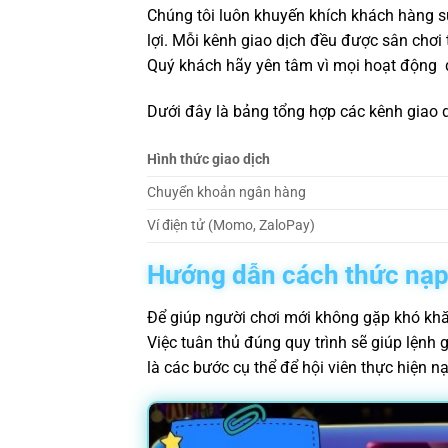
Chúng tôi luôn khuyến khích khách hàng 
lợi. Mỗi kênh giao dịch đều được sân chơi 
Quý khách hãy yên tâm vì mọi hoạt động đ
Dưới đây là bảng tổng hợp các kênh giao d
Hình thức giao dịch
Chuyển khoản ngân hàng
Ví điện tử (Momo, ZaloPay)
Hướng dẫn cách thức nạp
Để giúp người chơi mới không gặp khó khă
Việc tuân thủ đúng quy trình sẽ giúp lệnh
là các bước cụ thể để hội viên thực hiện n