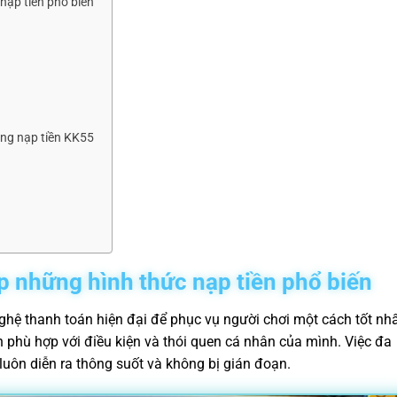
nạp tiền phổ biến
n
ong nạp tiền KK55
p những hình thức nạp tiền phổ biến
nghệ thanh toán hiện đại để phục vụ người chơi một cách tốt nhấ
 phù hợp với điều kiện và thói quen cá nhân của mình. Việc đa
luôn diễn ra thông suốt và không bị gián đoạn.