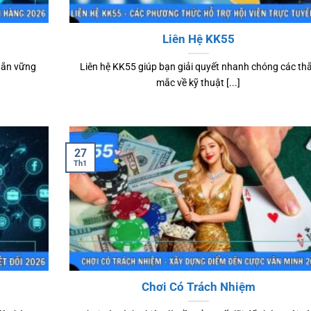
Liên Hệ KK55
chắn vững
Liên hệ KK55 giúp bạn giải quyết nhanh chóng các th
mắc về kỹ thuật [...]
27
Th1
Chơi Có Trách Nhiệm