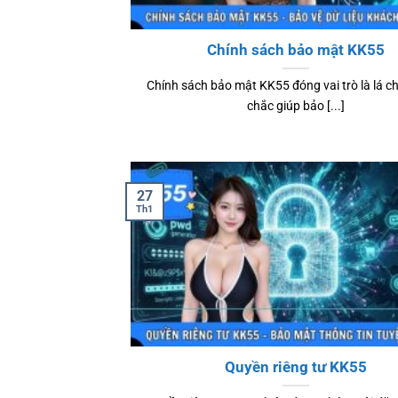
Chính sách bảo mật KK55
Chính sách bảo mật KK55 đóng vai trò là lá 
chắc giúp bảo [...]
27
Th1
Quyền riêng tư KK55