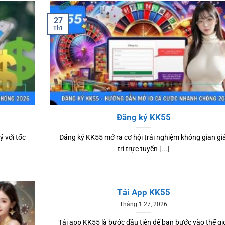
27
Th1
Đăng ký KK55
ý với tốc
Đăng ký KK55 mở ra cơ hội trải nghiệm không gian giả
trí trực tuyến [...]
Tải App KK55
Tháng 1 27, 2026
Tải app KK55 là bước đầu tiên để bạn bước vào thế gi