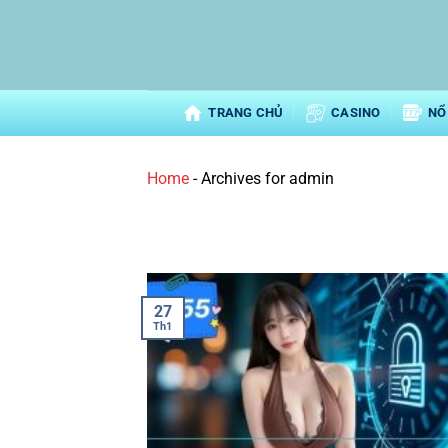
Bỏ
qua
nội
dung
TRANG CHỦ
CASINO
NỔ
Home
-
Archives for admin
27
Th1