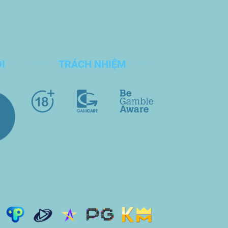
I
TRÁCH NHIỆM