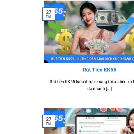
27
Th1
Rút Tiền KK55
Rút tiền KK55 luôn được chúng tôi ưu tiên xử l
độ nhanh [...]
27
Th1