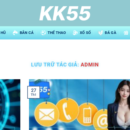
 HŨ
BẮN CÁ
THỂ THAO
XỔ SỐ
ĐÁ GÀ
LƯU TRỮ TÁC GIẢ:
ADMIN
27
Th1